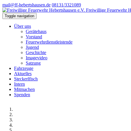
mail@ff-hebertshausen.de
08131/3321089
Freiwillige Feuerwehr H
Toggle navigation
Über uns
Gerätehaus
Vorstand
Feuerwehrdienstleistende
Jugend
Geschichte
Imagevideo
Satzung
Fahrzeuge
Aktuelles
Steckerlfisch
Intern
Mitmachen
Spenden